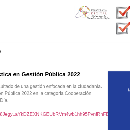
s
ica en Gestión Pública 2022
sultado de una gestión enfocada en la ciudadanía.
ión Pública 2022 en la categoría Cooperación
 Día.
id0om1i8JegyLaYkDZEXNKGEUbRVm4wb1hh95PvnfRhFEcUMmXc