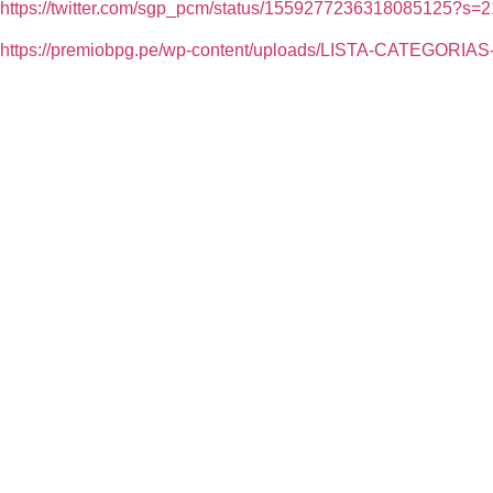
https://twitter.com/sgp_pcm/status/1559277236318085125
https://premiobpg.pe/wp-content/uploads/LISTA-CATEGORIAS-O