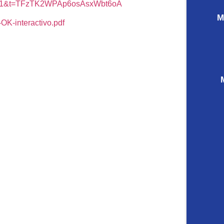
?s=21&t=TFzTK2WPAp6osAsxWbt6oA
M
K-interactivo.pdf