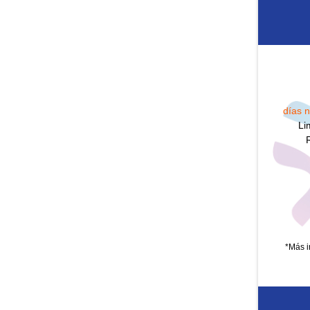
días n
Li
*Más i