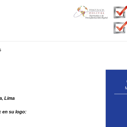
s
a, Lima
c en su logo: