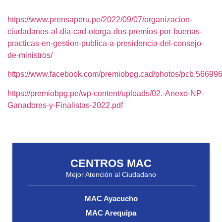
https://www.prensaperu.pe/2022/09/07/organizacion-
ciudadanos-al-dia-cad-otorga-dos-premios-por-buenas-
practicas-en-gestion-publica-a-presidencia-del-consejo-
de-ministros/
https://www.facebook.com/premiobpg.cad/photos/pcb.566
https://premiobpg.pe/wp-content/uploads/02.-Anexo-NP-
Ganadores-y-Finalistas-2022.pdf
CENTROS MAC
Mejor Atención al Ciudadano
MAC Ayacucho
MAC Arequipa