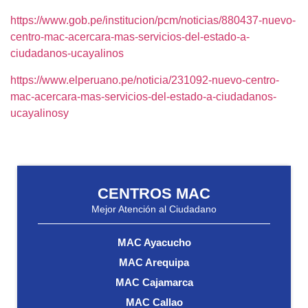
https://www.gob.pe/institucion/pcm/noticias/880437-nuevo-
centro-mac-acercara-mas-servicios-del-estado-a-
ciudadanos-ucayalinos
https://www.elperuano.pe/noticia/231092-nuevo-centro-
mac-acercara-mas-servicios-del-estado-a-ciudadanos-
ucayalinosy
CENTROS MAC
Mejor Atención al Ciudadano
MAC Ayacucho
MAC Arequipa
MAC Cajamarca
MAC Callao