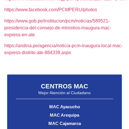
https://www.facebook.com/PCMPERU/photos
https://www.gob.pe/institucion/pcm/noticias/589521-
presidencia-del-consejo-de-ministros-inaugura-mac-
express-en-ate
https://andina.pe/agencia/noticia-pcm-inaugura-local-mac-
express-distrito-ate-884339.aspx
CENTROS MAC
Mejor Atención al Ciudadano
MAC Ayacucho
MAC Arequipa
MAC Cajamarca