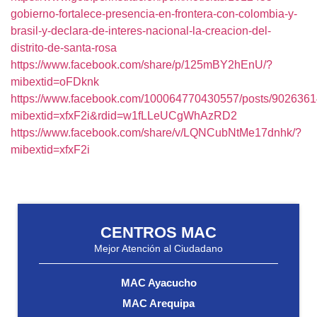
gobierno-fortalece-presencia-en-frontera-con-colombia-y-
brasil-y-declara-de-interes-nacional-la-creacion-del-
distrito-de-santa-rosa
https://www.facebook.com/share/p/125mBY2hEnU/?
mibextid=oFDknk
https://www.facebook.com/100064770430557/posts/902636
mibextid=xfxF2i&rdid=w1fLLeUCgWhAzRD2
https://www.facebook.com/share/v/LQNCubNtMe17dnhk/?
mibextid=xfxF2i
CENTROS MAC
Mejor Atención al Ciudadano
MAC Ayacucho
MAC Arequipa