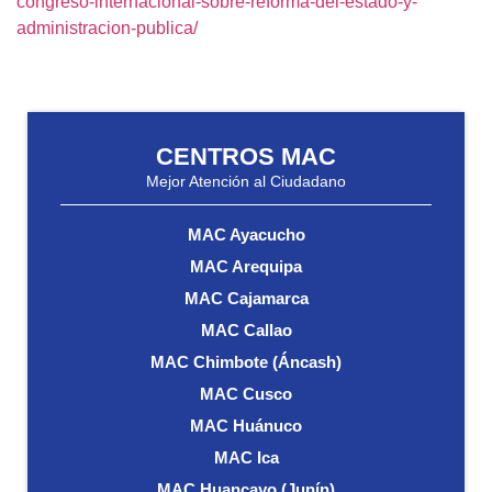
congreso-internacional-sobre-reforma-del-estado-y-
administracion-publica/
CENTROS MAC
Mejor Atención al Ciudadano
MAC Ayacucho
MAC Arequipa
MAC Cajamarca
MAC Callao
MAC Chimbote (Áncash)
MAC Cusco
MAC Huánuco
MAC Ica
MAC Huancayo (Junín)