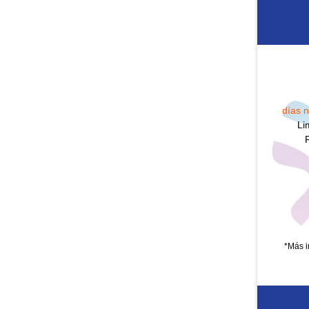
días n
Li
*Más i